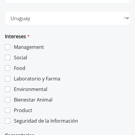
r
a
r
P
e
a
o
í
e
s
l
Intereses
*
e
c
Management
t
r
Social
ó
n
Food
i
c
Laboratorio y Farma
o
Environmental
*
Bienestar Animal
Product
Seguridad de la Información