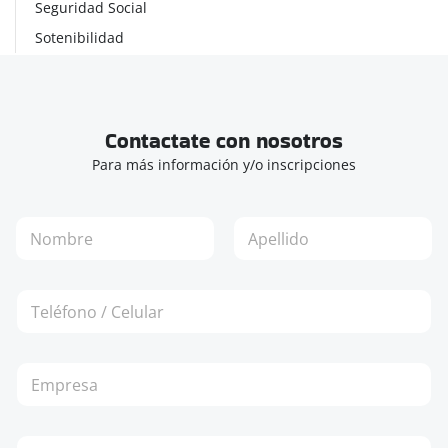
Seguridad Social
Sotenibilidad
Contactate con nosotros
Para más información y/o inscripciones
N
o
m
Nombre
Apellidos
b
T
r
e
e
l
*
é
E
f
m
o
p
n
r
o
C
e