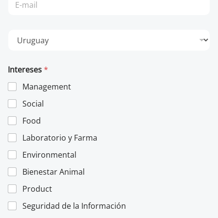
o
s
r
a
r
P
e
a
o
í
e
s
l
Intereses
*
e
c
Management
t
r
Social
ó
n
Food
i
c
Laboratorio y Farma
o
Environmental
*
Bienestar Animal
Product
Seguridad de la Información