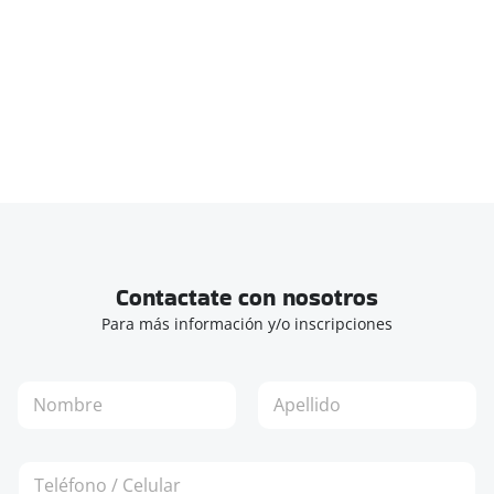
Contactate con nosotros
Para más información y/o inscripciones
N
o
m
Nombre
Apellidos
b
T
r
e