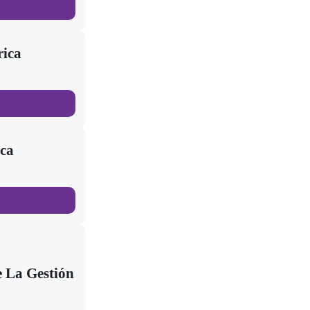
rica
ica
 La Gestión