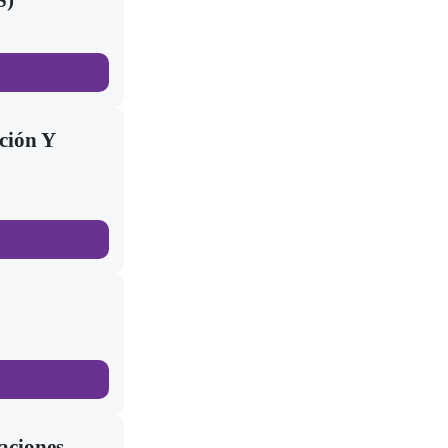
S)
ción Y
aciones