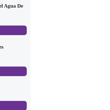
el Agua De
es