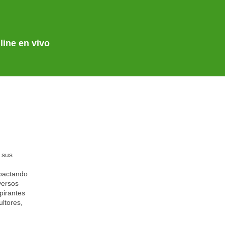
line en vivo
 sus
mpactando
versos
pirantes
ltores,