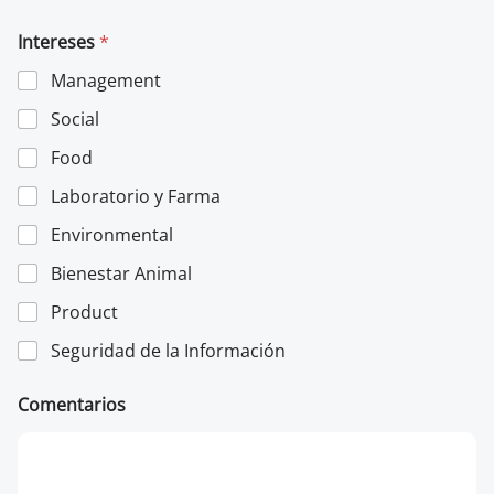
í
e
s
l
Intereses
*
e
c
Management
t
r
Social
ó
n
Food
i
c
Laboratorio y Farma
o
Environmental
*
Bienestar Animal
Product
Seguridad de la Información
Comentarios